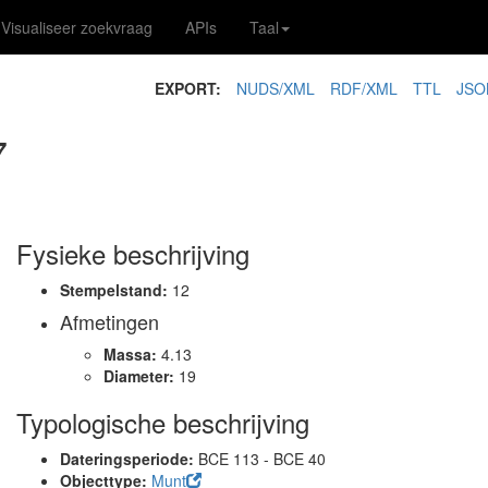
Visualiseer zoekvraag
APIs
Taal
EXPORT:
NUDS/XML
RDF/XML
TTL
JSO
7
Fysieke beschrijving
Stempelstand:
12
Afmetingen
Massa:
4.13
Diameter:
19
Typologische beschrijving
Dateringsperiode:
BCE 113 - BCE 40
Objecttype:
Munt