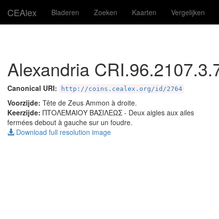
CEAlex
Bladeren
Zoeken
Kaarten
Vergelijken
Alexandria CRI.96.2107.3.
Canonical URI:
http://coins.cealex.org/id/2764
Voorzijde:
Tête de Zeus Ammon à droite.
Keerzijde:
ΠΤΟΛΕΜΑΙΟΥ ΒΑΣΙΛΕΩΣ
- Deux aigles aux ailes
fermées debout à gauche sur un foudre.
Download full resolution image