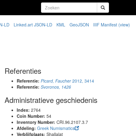
N-LD
Linked.art JSON-LD
KML
GeoJSON
IIIF Manifest
(view)
Referenties
Referentie:
Picard, Faucher
2012, 3414
Referentie:
Svoronos, 1426
Administratieve geschiedenis
Index:
2764
Coin Number:
54
Inventory Number:
CRI.96.2107.3.7
Afdeling:
Greek Numismatics
Verblijfplaats:
Shallalat