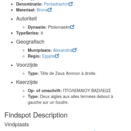
Denominatie:
Pentadrachm
Materiaal:
Brons
Autoriteit
Dynastie:
Ptolemaeën
TypeSeries:
9
Geografisch
Muntplaats:
Alexandria
Regio:
Egypte
Voorzijde
Type:
Tête de Zeus Ammon à droite.
Keerzijde
Op- of omschrift:
ΠΤΟΛΕΜΑΙΟΥ ΒΑΣΙΛΕΩΣ
Type:
Deux aigles aux ailes fermées debout à
gauche sur un foudre.
Findspot Description
Vindplaats