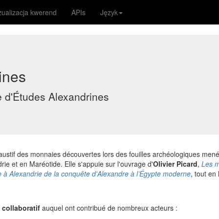
zualizacja kwerend
APIs
Język
ines
e d'Études Alexandrines
ustif des monnaies découvertes lors des fouilles archéologiques mené
ie et en Maréotide. Elle s'appuie sur l'ouvrage d'
Olivier Picard
,
Les 
e à Alexandrie de la conquête d'Alexandre à l’Égypte moderne
, tout en 
 collaboratif
auquel ont contribué de nombreux acteurs :