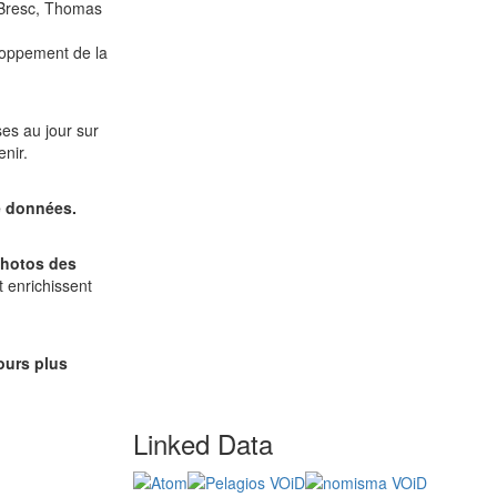
e Bresc, Thomas
loppement de la
es au jour sur
nir.
e données.
 photos des
t enrichissent
ours plus
Linked Data