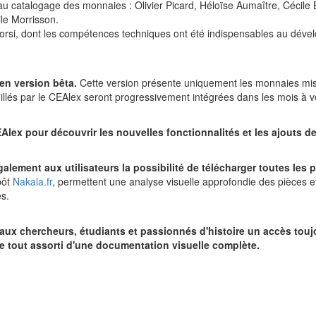
t au catalogage des monnaies : Olivier Picard, Héloïse Aumaître, Cécil
ile Morrisson.
rsi, dont les compétences techniques ont été indispensables au déve
 en version bêta.
Cette version présente uniquement les monnaies mis
illés par le CEAlex seront progressivement intégrées dans les mois à ve
Alex pour découvrir les nouvelles fonctionnalités et les ajouts d
galement aux utilisateurs la possibilité de télécharger toutes les
pôt
Nakala.fr
, permettent une analyse visuelle approfondie des pièces e
s.
r aux chercheurs, étudiants et passionnés d'histoire un accès touj
 le tout assorti d'une documentation visuelle complète.